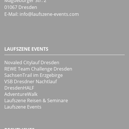
Magdeburger Str. 2
01067 Dresden
E-Mail:
info
@
laufszene-events
.
com
LAUFSZENE EVENTS
Novaled Citylauf Dresden
REWE Team Challenge Dresden
SachsenTrail im Erzgebirge
VSB Dresdner Nachtlauf
DresdenHALF
AdventureWalk
Laufszene Reisen & Seminare
Laufszene Events