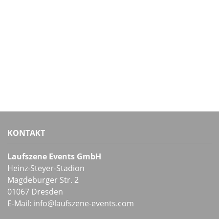
KONTAKT
Laufszene Events GmbH
Heinz-Steyer-Stadion
Magdeburger Str. 2
01067 Dresden
E-Mail:
info
@
laufszene-events
.
com