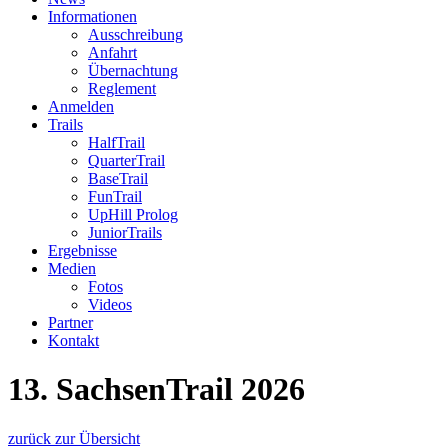
Informationen
Ausschreibung
Anfahrt
Übernachtung
Reglement
Anmelden
Trails
HalfTrail
QuarterTrail
BaseTrail
FunTrail
UpHill Prolog
JuniorTrails
Ergebnisse
Medien
Fotos
Videos
Partner
Kontakt
13. SachsenTrail 2026
zurück zur Übersicht